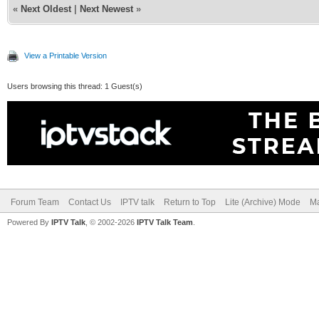
«
Next Oldest
|
Next Newest
»
View a Printable Version
Users browsing this thread: 1 Guest(s)
Forum Team
Contact Us
IPTV talk
Return to Top
Lite (Archive) Mode
Ma
Powered By
IPTV Talk
, © 2002-2026
IPTV Talk Team
.