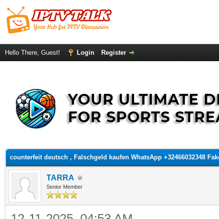
Hello There, Guest!
Login
Register
ge
counterfeit deutsch , Falschgeld kaufen WhatsApp +32466032348 Fa
TARRA
Senior Member
12-11-2025, 04:53 AM