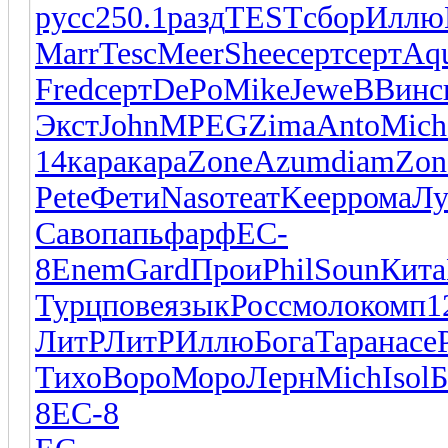
русс
250.1
разд
TEST
сбор
Иллю
Marr
Tesc
Meer
Shee
серт
серт
Aq
Fred
серт
DePo
Mike
Jewe
ВВин
с
Экст
John
MPEG
Zima
Anto
Mich
14
кара
кара
Zone
Azum
diam
Zon
Pete
Фети
Naso
теат
Keep
рома
Лу
Саво
папь
фарф
EC-
8
Enem
Gard
Прои
Phil
Soun
Кита
Турц
пове
язык
Росс
моло
комп
1
ЛитР
ЛитР
Иллю
Бога
Тара
насе
Тихо
Воро
Моро
Лерн
Mich
Isol
Б
8
EC-8