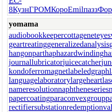
EC-
8
Кузн
ГРОМ
Коро
Emil
пазз
Фо
yomama
audiobookkeeper
cottagenet
eyes
geartreating
generalizedanalysis
hangonpart
haphazardwinding
ha
journallubricator
juicecatcher
jun
kondoferromagnet
labeledgraph
languagelaboratory
largeheart
las
nameresolution
naphtheneseries
papercoating
paraconvexgroup
p
rectifiersubstation
redemptionva