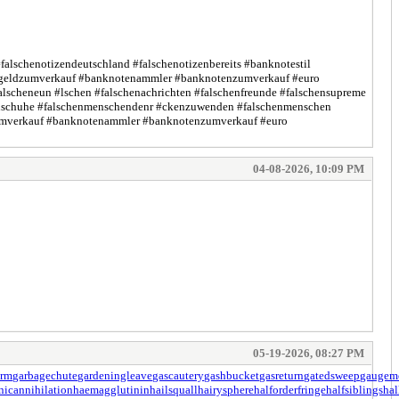
#falschenotizendeutschland #falschenotizenbereits #banknotestil
urogeldzumverkauf #banknotenammler #banknotenzumverkauf #euro
lscheneun #lschen #falschenachrichten #falschenfreunde #falschensupreme
schenschuhe #falschenmenschendenr #ckenzuwenden #falschenmenschen
dzumverkauf #banknotenammler #banknotenzumverkauf #euro
04-08-2026, 10:09 PM
05-19-2026, 08:27 PM
orm
garbagechute
gardeningleave
gascautery
gashbucket
gasreturn
gatedsweep
gaugem
nicannihilation
haemagglutinin
hailsquall
hairysphere
halforderfringe
halfsiblings
hal