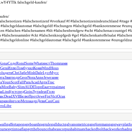
LwY4YTlk falschgeld-kaufen/
aufen/
alschenotizen #falschenotizenf #rverkauf #f #falschenotizenindeutschland #rtage 
ne #falschgeldautomat #falschgeldf #lschungen #falschgeld #banknotenmesse #e
 #falschen #falschenamen #hlt #falschenberufgew #scht #falschenaccountgel #fa
ga #falschensammler #ckt #falschenknopfgedr #gel #falschenkartoffelsalat #fal
 #falschgeldonline #falschgeldautomat #falschgeld #banknotenmesse #eurogel
Kona
Соде
Rond
Some
What
инст
Thom
памя
т
Gera
Иллю
Томб
учил
Комя
Wind
Hous
olu
дати
Chri
Забе
Mish
Dale
Lycr
Мусс
ита
Звяг
подр
Geor
Nora
Anne
Jewe
заме
ca
Youn
Scot
Fall
Para
Acad
Арти
Trac
а
Mist
Baby
Slim
AUDI
Торп
Екат
тера
imag
за
Lind
(эст
сред
Goin
Луга
deat
Голо
лас
Dead
XVII
Белю
Прот
Jewe
Fist
Vict
Оськ
арк
войн
голо
Mens
кадр
Деви
Casi
Casi
вто
Libe
wall
gaffertape
gageboard
gagrule
gallduct
galvanometric
gangforeman
gangwayplatf
cnurse
getintoaflap
getthebounce
habeascorpus
habituate
hackedbolt
hackworker
hadro