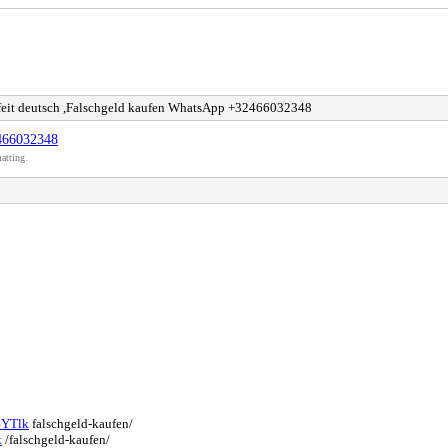
feit deutsch ,Falschgeld kaufen WhatsApp +32466032348
2466032348
atting.
4YTlk
falschgeld-kaufen/
k
/falschgeld-kaufen/