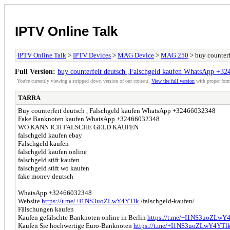
IPTV Online Talk
IPTV Online Talk
>
IPTV Devices
>
MAG Device
>
MAG 250
> buy counter
Full Version:
buy counterfeit deutsch ,Falschgeld kaufen WhatsApp +3
You're currently viewing a stripped down version of our content.
View the full version
with proper form
TARRA
Buy counterfeit deutsch , Falschgeld kaufen WhatsApp +32466032348
Fake Banknoten kaufen WhatsApp +32466032348
WO KANN ICH FALSCHE GELD KAUFEN
falschgeld kaufen ebay
Falschgeld kaufen
falschgeld kaufen online
falschgeld stift kaufen
falschgeld stift wo kaufen
fake money deutsch
WhatsApp +32466032348
Website
https://t.me/+I1NS3uoZLwY4YTlk
/falschgeld-kaufen/
Fälschungen kaufen
Kaufen gefälschte Banknoten online in Berlin
https://t.me/+I1NS3uoZLwY
Kaufen Sie hochwertige Euro-Banknoten
https://t.me/+I1NS3uoZLwY4YTl