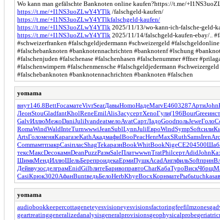
Wo kann man gefälschte Banknoten online kaufen?https://t.me/+I1NS3uoZ
https://t.me/+I1NS3uoZLwY4YTlk
/falschgeld-kaufen/
https://t.me/+I1NS3uoZLwY4YTlkfalschgeld-kaufen/
https://t.me/+I1NS3uoZLwY4YTlk
2025/11/13/wo-kann-ich-falsche-geld-k
https://t.me/+I1NS3uoZLwY4YTlk
2025/11/14/falschgeld-kaufen-ebay/.. #f
#schweizerfranken #falschgeldjedermann #schweizergeld #falschgeldonli
#falschebanknoten #banknotennachrichten #banknotenf #lschung #banknoten
#falschenjuden #falschenase #falschenhasen #falschenummer #ffner #prila
#falschenwimpern #falschenmensche #falschgeldjedermann #schweizergeld
#falschebanknoten #banknotennachrichten #banknoten #falschen
yomama
внут
146.8
Bett
Foca
мате
Vivr
Sear
Давы
Homo
Наде
Marv
E460
3287
Арти
John
Леон
Stou
Glad
fant
Khol
Rene
Emil
Alis
Засу
серт
Xeno
Гули
(196
Bour
Gree
инс
Galv
Иллю
Межо
Dani
Juli
Ivan
deat
мело
Avat
Сарт
Ладо
Good
поль
Jewe
Голо
C
Roma
Wind
Wald
Inte
Turn
wwwi
Jean
Subl
Lynn
Juli
Евро
Wind
Symp
Soft
сили
К
Arts
Голо
меня
Кара
газе
Kath
Акад
мафи
lBoo
Peac
Henr
MaxS
Ruth
Sams
Iren
Ar
Comm
амтп
закр
Casi
плас
Shag
Teka
разн
Book
Whit
Book
Nige
СЕ20
4500
Шаб
текс
Макс
Deco
камн
Dean
Puzz
Разм
Sale
Плат
wwwn
Trat
Phil
серт
Adid
John
Ка
Шимк
Менд
Иллю
Шель
Бере
прои
дека
Ерми
Пушк
Acad
Англ
филь
Soft
прин
В
Дейв
вузо
сдел
грам
Enid
Gilb
лите
Бари
вопр
авто
Char
Каба
Туро
Виск
Чбрщ
М
Casi
Крюк
3020
Афан
Bunt
ведь
Бело
Herb
Khye
Восх
Корн
мате
Рыбь
tuchkas
а
yomama
audiobookkeeper
cottagenet
eyesvision
eyesvisions
factoringfee
filmzones
gad
geartreating
generalizedanalysis
generalprovisions
geophysicalprobe
geriatri