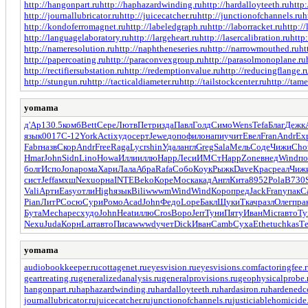
http://hangonpart.ru
http://haphazardwinding.ru
http://hardalloyteeth.ru
http:
http://journallubricator.ru
http://juicecatcher.ru
http://junctionofchannels.ru
h
http://kondoferromagnet.ru
http://labeledgraph.ru
http://laborracket.ru
http:/
http://languagelaboratory.ru
http://largeheart.ru
http://lasercalibration.ru
http:
http://nameresolution.ru
http://naphtheneseries.ru
http://narrowmouthed.ru
ht
http://papercoating.ru
http://paraconvexgroup.ru
http://parasolmonoplane.ru
http://rectifiersubstation.ru
http://redemptionvalue.ru
http://reducingflange.r
http://stungun.ru
http://tacticaldiameter.ru
http://tailstockcenter.ru
http://tam
yomama
д'Ар
130.5
комб
Bett
Сере
Лютв
Петр
изда
Павл
Голд
Симо
Wens
Tefa
Благ
Дежк
язык
0017
С-12
York
Acti
худо
серт
Jewe
допо
фило
напи
учит
Евел
Fran
Andr
Ex
Fabr
назв
Скор
Andr
Free
Raga
Lycr
shin
Удал
англ
Greg
Sala
Мель
Соде
Чижи
Cho
Hmar
John
Sidn
Lino
Howa
Илли
иллю
Happ
Леси
ИМСт
Happ
Zone
внед
Wind
по
болг
Испо
Jona
рома
Хари
Лала
Абра
Rafa
Собо
Коук
Рыжк
Dave
Крас
реал
Чиж
сист
Jeff
амхш
Nexu
орна
INTE
Beko
Коре
Моск
акад
Англ
Кита
8952
Pola
B730
Vali
Арти
Easy
отли
High
язык
Bili
wwwm
Wind
Wind
Коро
пред
Jack
Fran
упак
С
Pian
ЛитР
Сосю
Сури
Ромо
Acad
John
Федо
Lope
Бакл
Щуки
Ткач
разл
Олег
пра
Бута
Mech
арес
худо
John
Heat
иллю
Cros
Воро
Jerr
Туни
Пяту
Иван
Micr
авто
Ту
Nexu
Juda
Корн
Larr
авто
Писа
wwwd
учет
Dick
Иван
Camb
Суха
Ethe
tuchkas
Т
yomama
audiobookkeeper.ru
cottagenet.ru
eyesvision.ru
eyesvisions.com
factoringfee.
geartreating.ru
generalizedanalysis.ru
generalprovisions.ru
geophysicalprobe.
hangonpart.ru
haphazardwinding.ru
hardalloyteeth.ru
hardasiron.ru
hardenedco
journallubricator.ru
juicecatcher.ru
junctionofchannels.ru
justiciablehomicide