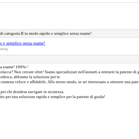
a di categoria B in modo rapido e semplice senza esame!
do e semplice senza esame!
atting.
enza esame! 100%✅
olacca? Non cercare oltre! Siamo specializzati nell'aiutarti a ottenere la patente d
 tedesca, abbiamo la soluzione per te.
 rumena veloce e affidabile. Allo stesso modo, se sei interessato a ottenere una pate
o per chi desidera navigare in sicurezza.
bito per una soluzione rapida e semplice per la patente di guida!