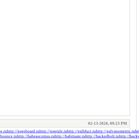
02-13-2026, 09:23 PM
pe.ru
http://gageboard.ru
http://gagrule.ru
http://gallduct.ru
http://galvanometric.ru
ht
ebounce.ru
http://habeascorpus.ru
http://habituate.ru
http://hackedbolt.ru
http://hack