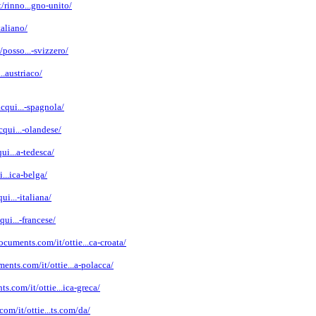
/rinno...gno-unito/
taliano/
posso...-svizzero/
.austriaco/
cqui...-spagnola/
qui...-olandese/
i...a-tedesca/
...ica-belga/
i...-italiana/
ui...-francese/
ocuments.com/it/ottie...ca-croata/
ents.com/it/ottie...a-polacca/
s.com/it/ottie...ica-greca/
om/it/ottie...ts.com/da/