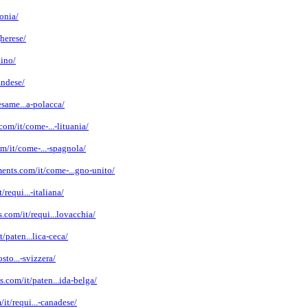
onia/
herese/
aino/
andese/
same...a-polacca/
om/it/come-...-lituania/
m/it/come-...-spagnola/
ents.com/it/come-...gno-unito/
requi...-italiana/
.com/it/requi...lovacchia/
/paten...lica-ceca/
to...-svizzera/
.com/it/paten...ida-belga/
it/requi...-canadese/