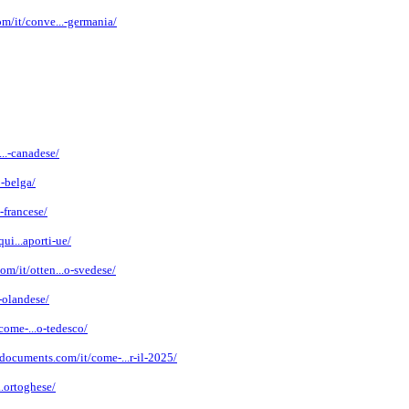
m/it/conve...-germania/
..-canadese/
o-belga/
-francese/
ui...aporti-ue/
m/it/otten...o-svedese/
-olandese/
come-...o-tedesco/
documents.com/it/come-...r-il-2025/
.ortoghese/