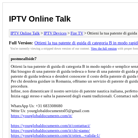
IPTV Online Talk
IPTV Online Talk
>
IPTV Devices
>
Fire TV
> Ottieni la tua patente di guid
Full Version:
Ottieni la tua patente di guida di categoria B in modo rapi
You're currently viewing a stripped down version of our content.
View the full version
with proper form
postmeallside7
Ottieni la tua patente di guida di categoria B in modo rapido e semplice s
Hai bisogno di una patente di guida tedesca o forse di una patente di guida p
patente di guida tedesca o desideri conoscere il costo della patente di guida
Per chi desidera guidare in Romania, offriamo un servizio di patente di guida
procedura.
Infine, non dimenticare il nostro servizio di patente nautica italiana, perfett
Inizia oggi stesso e salta la password degli esami tradizionali. Contattaci su
WhatsApp Us: +31 683308680
Write Us:
yourglobaldocuments05@gmail.com
https://yourglobaldocuments.com/it/
https://yourglobaldocuments.com/it/contattaci/
https://yourglobaldocuments.com/it/chi-siamo/
https://yourglobaldocuments.com/it/otten...-valida-1/