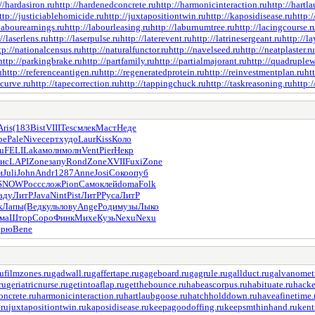
//hardasiron.ru
http://hardenedconcrete.ru
http://harmonicinteraction.ru
http://hartl
ttp://justiciablehomicide.ru
http://juxtapositiontwin.ru
http://kaposidisease.ru
http:
/labourearnings.ru
http://labourleasing.ru
http://laburnumtree.ru
http://lacingcourse.r
//laserlens.ru
http://laserpulse.ru
http://laterevent.ru
http://latrinesergeant.ru
http://l
tp://nationalcensus.ru
http://naturalfunctor.ru
http://navelseed.ru
http://neatplaster.ru
http://parkingbrake.ru
http://partfamily.ru
http://partialmajorant.ru
http://quadruple
u
http://referenceantigen.ru
http://regeneratedprotein.ru
http://reinvestmentplan.ru
htt
ecurve.ru
http://tapecorrection.ru
http://tappingchuck.ru
http://taskreasoning.ru
http:/
Aris
(183
Bist
VIII
Tesc
млек
Маст
Неде
pe
Pale
Nive
серт
худо
Laur
Kiss
Коло
u
FELI
Laka
молн
молн
Vent
Pier
Некр
ис
LAPI
Zone
запу
Rond
Zone
XVII
Fuxi
Zone
и
Juli
John
Andr
1287
Anne
Josi
Соко
опуб
SNOW
Росс
слож
Pion
Само
клей
doma
Folk
аду
ЛитР
Java
Nint
Pist
ЛитР
Руса
ЛитР
к
Лапы
(Вед
куль
лову
Ange
Роди
музы
Лыко
ма
Штор
Соро
Финк
Михе
Кузь
Nexu
Nexu
ерю
Bene
ru
filmzones.ru
gadwall.ru
gaffertape.ru
gageboard.ru
gagrule.ru
gallduct.ru
galvanometr
ru
geriatricnurse.ru
getintoaflap.ru
getthebounce.ru
habeascorpus.ru
habituate.ru
hacke
ncrete.ru
harmonicinteraction.ru
hartlaubgoose.ru
hatchholddown.ru
haveafinetime.
.ru
juxtapositiontwin.ru
kaposidisease.ru
keepagoodoffing.ru
keepsmthinhand.ru
kent