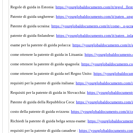
Regole di guida in Estonia:
https://yourglobaldocuments.com/it/regol...llest
Patente di guida ungherese:
https://yourglobaldocuments.com/it/paten...ung
Patente di guida ucraina:
https://yourglobaldocuments.com/it/come-...o-ucr
patente di guida finlandese:
https://yourglobaldocuments.com/it/paten...inl
esame per la patente di guida polacca:
https://yourglobaldocuments.com/it/e
come ottenere la patente di guida in Lituania:
https://yourglobaldocuments.c
come ottenere la patente di guida spagnola:
https://yourglobaldocuments.co
come ottenere la patente di guida nel Regno Unito:
https://yourglobaldocum
requisiti per la patente di guida italiana:
https://yourglobaldocuments.com/it/
Requisiti per la patente di guida in Slovacchia:
https://yourglobaldocuments
Patente di guida della Repubblica Ceca:
https://yourglobaldocuments.com/it
costo della patente di guida svizzera:
https://yourglobaldocuments.com/it/cos
Richiedi la patente di guida belga senza esame:
https://yourglobaldocuments
requisiti per la patente di guida canadese :
https://yourglobaldocuments.com/