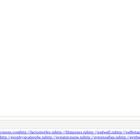
svisions.com
http://factoringfee.ru
http://filmzones.ru
http://gadwall.ru
http://gafferta
http://geophysicalprobe.ru
http://geriatricnurse.ru
http://getintoaflap.ru
http://getth