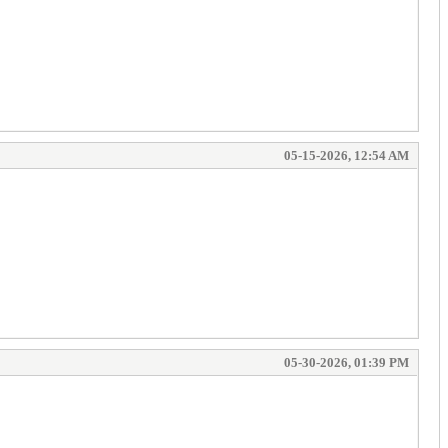
05-15-2026, 12:54 AM
05-30-2026, 01:39 PM