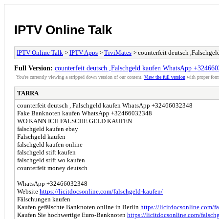
IPTV Online Talk
IPTV Online Talk
>
IPTV Apps
>
TiviMates
> counterfeit deutsch ,Falschg
Full Version:
counterfeit deutsch ,Falschgeld kaufen WhatsApp +32466
You're currently viewing a stripped down version of our content.
View the full version
with proper form
TARRA
counterfeit deutsch , Falschgeld kaufen WhatsApp +32466032348
Fake Banknoten kaufen WhatsApp +32466032348
WO KANN ICH FALSCHE GELD KAUFEN
falschgeld kaufen ebay
Falschgeld kaufen
falschgeld kaufen online
falschgeld stift kaufen
falschgeld stift wo kaufen
counterfeit money deutsch
WhatsApp +32466032348
Website
https://licitdocsonline.com/falschgeld-kaufen/
Fälschungen kaufen
Kaufen gefälschte Banknoten online in Berlin
https://licitdocsonline.com/f
Kaufen Sie hochwertige Euro-Banknoten
https://licitdocsonline.com/falsch