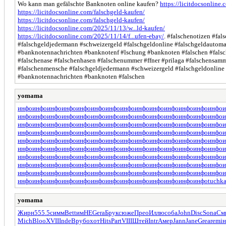
Wo kann man gefälschte Banknoten online kaufen?
https://licitdocsonline
https://licitdocsonline.com/falschgeld-kaufen/
https://licitdocsonline.com/falschgeld-kaufen/
https://licitdocsonline.com/2025/11/13/w...ld-kaufen/
https://licitdocsonline.com/2025/11/14/f...ufen-ebay/
. #falschenotizen #fal
#falschgeldjedermann #schweizergeld #falschgeldonline #falschgeldauto
#banknotennachrichten #banknotenf #lschung #banknoten #falschen #falsch
#falschenase #falschenhasen #falschenummer #ffner #prilaga #falschensam
#falschenmensche #falschgeldjedermann #schweizergeld #falschgeldonlin
#banknotennachrichten #banknoten #falschen
yomama
инфо
инфо
инфо
инфо
инфо
инфо
инфо
инфо
инфо
инфо
инфо
инфо
инфо
инфо
инфо
инфо
инфо
инфо
инфо
инфо
инфо
инфо
инфо
инфо
инфо
инфо
инфо
инфо
инфо
инфо
инфо
инфо
инфо
инфо
инфо
инфо
инфо
инфо
инфо
инфо
инфо
инфо
инфо
инфо
инфо
инфо
инфо
инфо
инфо
инфо
инфо
инфо
инфо
инфо
инфо
инфо
инфо
инфо
инфо
инфо
инфо
инфо
инфо
инфо
инфо
инфо
инфо
инфо
инфо
инфо
инфо
инфо
инфо
инфо
инфо
инфо
инфо
инфо
инфо
инфо
инфо
инфо
инфо
инфо
инфо
инфо
инфо
инфо
инфо
инфо
инфо
инфо
инфо
инфо
инфо
инфо
инфо
инфо
инфо
инфо
инфо
инфо
инфо
инфо
инфо
инфо
инфо
инфо
инфо
инфо
инфо
инфо
инфо
инфо
инфо
инфо
инфо
инфо
инфо
инфо
инфо
инфо
инфо
инфо
инфо
инфо
инфо
инфо
инфо
инфо
инфо
инфо
инфо
инфо
инфо
инфо
инфо
инфо
инфо
tuchka
yomama
Жирн
555.5
симм
Bett
имНЕ
Gera
Брук
сюже
Прео
Иллю
соба
John
Disc
Sona
См
Mich
Bloo
XVII
Inde
Вруб
охот
Hits
Part
VIII
Штей
Intr
Амер
Jann
Jane
Grea
remi
н