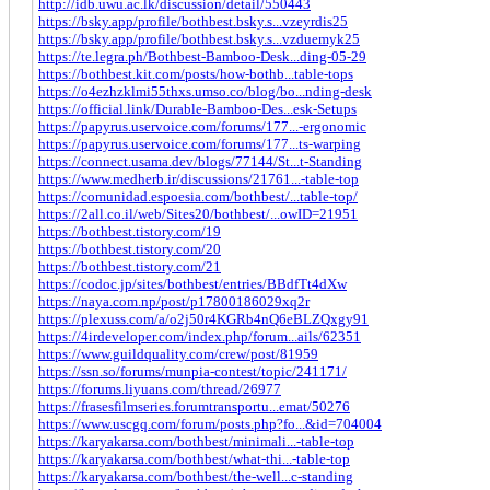
http://idb.uwu.ac.lk/discussion/detail/550443
https://bsky.app/profile/bothbest.bsky.s...vzeyrdis25
https://bsky.app/profile/bothbest.bsky.s...vzduemyk25
https://te.legra.ph/Bothbest-Bamboo-Desk...ding-05-29
https://bothbest.kit.com/posts/how-bothb...table-tops
https://o4ezhzklmi55thxs.umso.co/blog/bo...nding-desk
https://official.link/Durable-Bamboo-Des...esk-Setups
https://papyrus.uservoice.com/forums/177...-ergonomic
https://papyrus.uservoice.com/forums/177...ts-warping
https://connect.usama.dev/blogs/77144/St...t-Standing
https://www.medherb.ir/discussions/21761...-table-top
https://comunidad.espoesia.com/bothbest/...table-top/
https://2all.co.il/web/Sites20/bothbest/...owID=21951
https://bothbest.tistory.com/19
https://bothbest.tistory.com/20
https://bothbest.tistory.com/21
https://codoc.jp/sites/bothbest/entries/BBdfTt4dXw
https://naya.com.np/post/p17800186029xq2r
https://plexuss.com/a/o2j50r4KGRb4nQ6eBLZQxgy91
https://4irdeveloper.com/index.php/forum...ails/62351
https://www.guildquality.com/crew/post/81959
https://ssn.so/forums/munpia-contest/topic/241171/
https://forums.liyuans.com/thread/26977
https://frasesfilmseries.forumtransportu...emat/50276
https://www.uscgq.com/forum/posts.php?fo...&id=704004
https://karyakarsa.com/bothbest/minimali...-table-top
https://karyakarsa.com/bothbest/what-thi...-table-top
https://karyakarsa.com/bothbest/the-well...c-standing