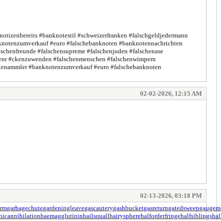
enotizenbereits #banknotestil #schweizerfranken #falschgeldjedermann
nknotenzumverkauf #euro #falschebanknoten #banknotennachrichten
lschenfreunde #falschensupreme #falschenjuden #falschenase
endenr #ckenzuwenden #falschenmenschen #falschenwimpern
otenammler #banknotenzumverkauf #euro #falschebanknoten
02-02-2026, 12:15 AM
02-13-2026, 03:18 PM
orm
garbagechute
gardeningleave
gascautery
gashbucket
gasreturn
gatedsweep
gaugem
nicannihilation
haemagglutinin
hailsquall
hairysphere
halforderfringe
halfsiblings
hal