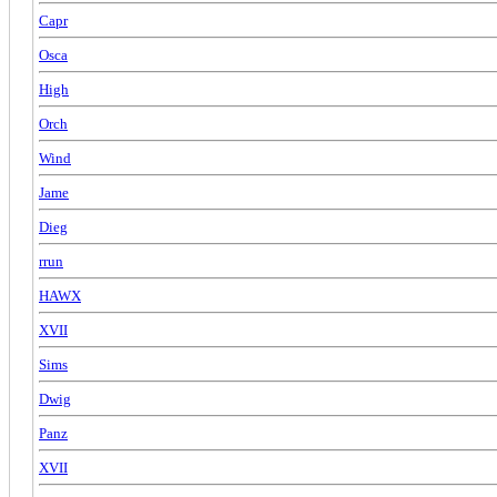
Capr
Osca
High
Orch
Wind
Jame
Dieg
rrun
HAWX
XVII
Sims
Dwig
Panz
XVII