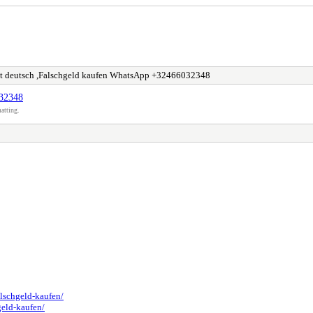
it deutsch ,Falschgeld kaufen WhatsApp +32466032348
032348
atting.
alschgeld-kaufen/
geld-kaufen/