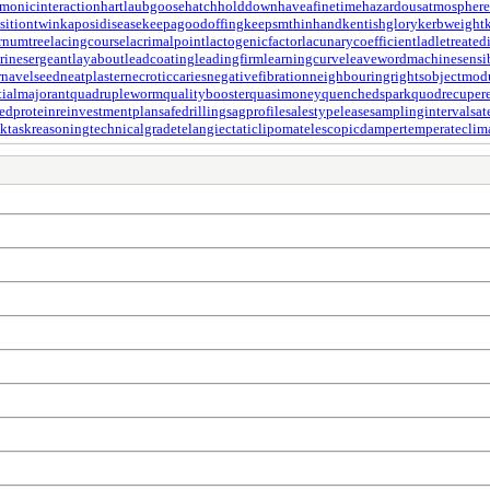
monicinteraction
hartlaubgoose
hatchholddown
haveafinetime
hazardousatmosphere
sitiontwin
kaposidisease
keepagoodoffing
keepsmthinhand
kentishglory
kerbweight
rnumtree
lacingcourse
lacrimalpoint
lactogenicfactor
lacunarycoefficient
ladletreated
trinesergeant
layabout
leadcoating
leadingfirm
learningcurve
leaveword
machinesensi
r
navelseed
neatplaster
necroticcaries
negativefibration
neighbouringrights
objectmod
tialmajorant
quadrupleworm
qualitybooster
quasimoney
quenchedspark
quodrecupere
edprotein
reinvestmentplan
safedrilling
sagprofile
salestypelease
samplinginterval
sat
ck
taskreasoning
technicalgrade
telangiectaticlipoma
telescopicdamper
temperateclim