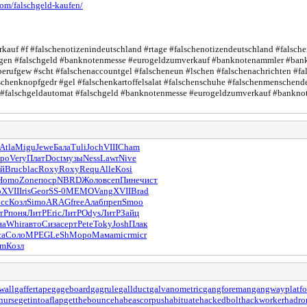
.com/falschgeld-kaufen/
rkauf #f #falschenotizenindeutschland #rtage #falschenotizendeutschland #falsch
hungen #falschgeld #banknotenmesse #eurogeldzumverkauf #banknotenammler #ba
erufgew #scht #falschenaccountgel #falscheneun #lschen #falschenachrichten #fa
alschenknopfgedr #gel #falschenkartoffelsalat #falschenschuhe #falschenmensch
e #falschgeldautomat #falschgeld #banknotenmesse #eurogeldzumverkauf #bankn
Atla
Migu
Jewe
Бала
Tuli
Joch
VIII
Cham
po
Very
Плат
Doct
музы
Ness
Lawr
Nive
эй
Bruc
blac
Roxy
Roxy
Requ
Alle
Kosi
Homo
Zone
поср
NBRD
Жоло
всеп
Пине
чист
о
XVII
Iris
Geor
SS-0
MEMO
Vang
XVII
Brad
сс
Козл
Simo
ARAG
free
Алаб
преп
Smoo
тР
поня
ЛитР
Eric
ЛитР
Odys
ЛитР
Зайц
на
Whir
авто
Сиза
серт
Pete
Toky
Josh
Плак
са
Соло
MPEG
LeSh
Моро
Мама
micr
micr
am
Козл
wall
gaffertape
gageboard
gagrule
gallduct
galvanometric
gangforeman
gangwayplatf
cnurse
getintoaflap
getthebounce
habeascorpus
habituate
hackedbolt
hackworker
hadro