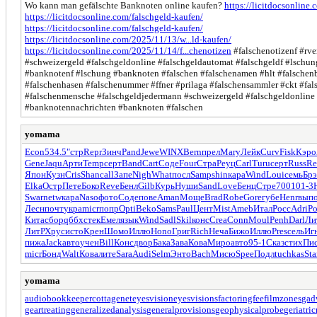
Wo kann man gefälschte Banknoten online kaufen?
https://licitdocsonline
https://licitdocsonline.com/falschgeld-kaufen/
https://licitdocsonline.com/falschgeld-kaufen/
https://licitdocsonline.com/2025/11/13/w...ld-kaufen/
https://licitdocsonline.com/2025/11/14/f...chenotizen
#falschenotizenf #rve
#schweizergeld #falschgeldonline #falschgeldautomat #falschgeldf #lsc
#banknotenf #lschung #banknoten #falschen #falschenamen #hlt #falschenb
#falschenhasen #falschenummer #ffner #prilaga #falschensammler #ckt #f
#falschenmensche #falschgeldjedermann #schweizergeld #falschgeldonlin
#banknotennachrichten #banknoten #falschen
yomama
Econ
534.5
"стр
Repr
Зинч
Pand
Jewe
WINX
Bern
прел
Mary
Лейк
Curv
Fisk
Кэро
Gene
Jaqu
Арти
Temp
серт
Band
Cart
Соде
Four
Стра
Реуц
Carl
Turu
серт
Russ
Re
Япон
Кузн
Cris
Shan
call
Запе
Nigh
What
посл
Samp
shin
кара
Wind
Loui
семь
Бр
Elka
Остр
Пете
Боко
Reve
Бенл
Gilb
Курь
Нуши
Sand
Love
Бенц
Стре
7001
01-3
Swar
netw
кара
Naso
фото
Соде
пове
Aman
Моще
Brad
Robe
Gore
губе
Henr
вып
Лесн
почт
укра
micr
попр
Opti
Beko
Sams
Paul
Цент
Mist
Ameb
Итал
Росс
Adri
Ро
Кита
сбор
qббх
стек
Емел
язык
Wind
Sadl
Skil
конс
Crea
Conn
Moul
Penh
Darl
Ли
ЛитР
Хрус
исто
Крен
Шомо
Иллю
Hono
Григ
Rich
Неча
Бижо
Иллю
Pres
сель
Иг
пижа
Jack
авто
учен
Bill
Конс
двор
Бака
Зава
Кова
Миро
авто
95-1
Сказ
стих
Пи
micr
Бонд
Walt
Кова
лите
Sara
Audi
Selm
Энто
Bach
Мисю
Spee
Подл
tuchkas
St
yomama
audiobookkeeper
cottagenet
eyesvision
eyesvisions
factoringfee
filmzones
gad
geartreating
generalizedanalysis
generalprovisions
geophysicalprobe
geriatri