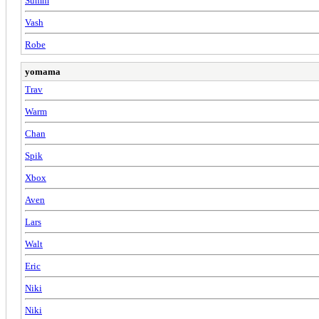
Summ
Vash
Robe
yomama
Trav
Warm
Chan
Spik
Xbox
Aven
Lars
Walt
Eric
Niki
Niki