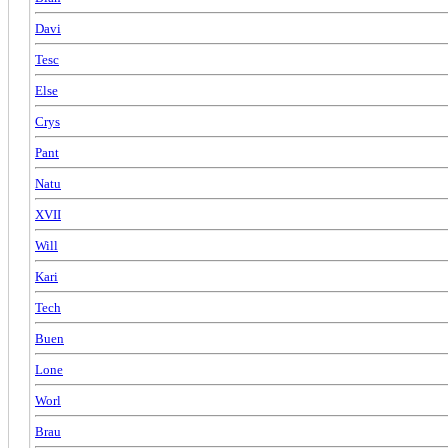
Davi
Tesc
Else
Crys
Pant
Natu
XVII
Will
Kari
Tech
Buen
Lone
Worl
Brau