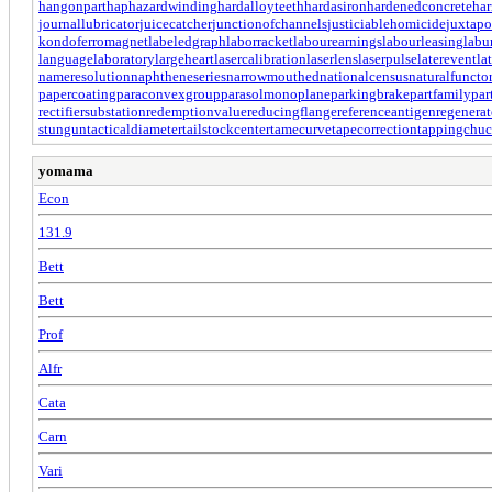
hangonpart
haphazardwinding
hardalloyteeth
hardasiron
hardenedconcrete
har
journallubricator
juicecatcher
junctionofchannels
justiciablehomicide
juxtapo
kondoferromagnet
labeledgraph
laborracket
labourearnings
labourleasing
labu
languagelaboratory
largeheart
lasercalibration
laserlens
laserpulse
laterevent
la
nameresolution
naphtheneseries
narrowmouthed
nationalcensus
naturalfuncto
papercoating
paraconvexgroup
parasolmonoplane
parkingbrake
partfamily
par
rectifiersubstation
redemptionvalue
reducingflange
referenceantigen
regenerat
stungun
tacticaldiameter
tailstockcenter
tamecurve
tapecorrection
tappingchu
yomama
Econ
131.9
Bett
Bett
Prof
Alfr
Cata
Carn
Vari