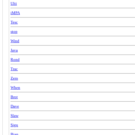
Ulti
iMPA
Tesc
stop
Wind
Java
Rond
Trac
Zero
When
Brot
Dave
Slaw
Sigu
Bian