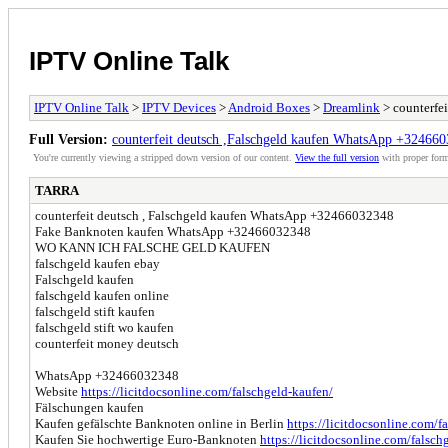
IPTV Online Talk
IPTV Online Talk
>
IPTV Devices
>
Android Boxes
>
Dreamlink
> counterfe
Full Version:
counterfeit deutsch ,Falschgeld kaufen WhatsApp +32466
You're currently viewing a stripped down version of our content.
View the full version
with proper form
TARRA
counterfeit deutsch , Falschgeld kaufen WhatsApp +32466032348
Fake Banknoten kaufen WhatsApp +32466032348
WO KANN ICH FALSCHE GELD KAUFEN
falschgeld kaufen ebay
Falschgeld kaufen
falschgeld kaufen online
falschgeld stift kaufen
falschgeld stift wo kaufen
counterfeit money deutsch
WhatsApp +32466032348
Website
https://licitdocsonline.com/falschgeld-kaufen/
Fälschungen kaufen
Kaufen gefälschte Banknoten online in Berlin
https://licitdocsonline.com/f
Kaufen Sie hochwertige Euro-Banknoten
https://licitdocsonline.com/falsch