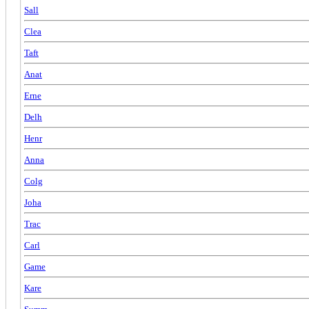
Sall
Clea
Taft
Anat
Erne
Delh
Henr
Anna
Colg
Joha
Trac
Carl
Game
Kare