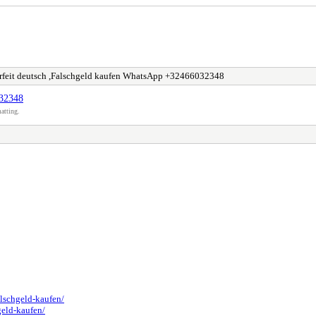
rfeit deutsch ,Falschgeld kaufen WhatsApp +32466032348
032348
atting.
alschgeld-kaufen/
geld-kaufen/