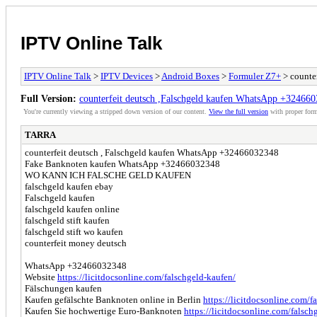
IPTV Online Talk
IPTV Online Talk
>
IPTV Devices
>
Android Boxes
>
Formuler Z7+
> counte
Full Version:
counterfeit deutsch ,Falschgeld kaufen WhatsApp +32466
You're currently viewing a stripped down version of our content.
View the full version
with proper form
TARRA
counterfeit deutsch , Falschgeld kaufen WhatsApp +32466032348
Fake Banknoten kaufen WhatsApp +32466032348
WO KANN ICH FALSCHE GELD KAUFEN
falschgeld kaufen ebay
Falschgeld kaufen
falschgeld kaufen online
falschgeld stift kaufen
falschgeld stift wo kaufen
counterfeit money deutsch
WhatsApp +32466032348
Website
https://licitdocsonline.com/falschgeld-kaufen/
Fälschungen kaufen
Kaufen gefälschte Banknoten online in Berlin
https://licitdocsonline.com/f
Kaufen Sie hochwertige Euro-Banknoten
https://licitdocsonline.com/falsch