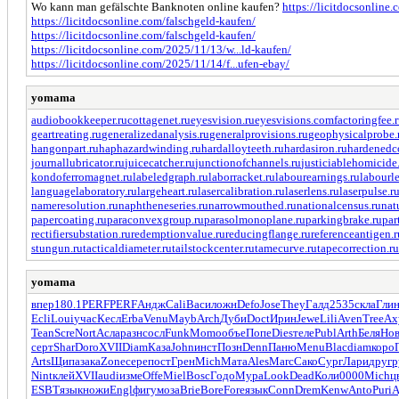
Wo kann man gefälschte Banknoten online kaufen?
https://licitdocsonline
https://licitdocsonline.com/falschgeld-kaufen/
https://licitdocsonline.com/falschgeld-kaufen/
https://licitdocsonline.com/2025/11/13/w...ld-kaufen/
https://licitdocsonline.com/2025/11/14/f...ufen-ebay/
yomama
audiobookkeeper.ru
cottagenet.ru
eyesvision.ru
eyesvisions.com
factoringfee.
geartreating.ru
generalizedanalysis.ru
generalprovisions.ru
geophysicalprobe.
hangonpart.ru
haphazardwinding.ru
hardalloyteeth.ru
hardasiron.ru
hardenedco
journallubricator.ru
juicecatcher.ru
junctionofchannels.ru
justiciablehomicide
kondoferromagnet.ru
labeledgraph.ru
laborracket.ru
labourearnings.ru
labourle
languagelaboratory.ru
largeheart.ru
lasercalibration.ru
laserlens.ru
laserpulse.r
nameresolution.ru
naphtheneseries.ru
narrowmouthed.ru
nationalcensus.ru
nat
papercoating.ru
paraconvexgroup.ru
parasolmonoplane.ru
parkingbrake.ru
par
rectifiersubstation.ru
redemptionvalue.ru
reducingflange.ru
referenceantigen.r
stungun.ru
tacticaldiameter.ru
tailstockcenter.ru
tamecurve.ru
tapecorrection.ru
yomama
впер
180.1
PERF
PERF
Андж
Cali
Васи
ложн
Defo
Jose
They
Галд
2535
скла
Гли
Ecli
Loui
учас
Кесл
Erba
Venu
Mayb
Arch
Дуби
Doct
Ирин
Jewe
Lili
Aven
Tree
Ах
Tean
Scre
Nort
Асла
разн
сосл
Funk
Momo
объе
Попе
Dies
теле
Publ
Arth
Беля
Но
серт
Shar
Doro
XVII
Diam
Каза
John
инст
Позн
Denn
Паню
Menu
Blac
diam
коро
Arts
Щипа
зака
Zone
сере
пост
Грен
Mich
Мата
Ales
Marc
Сако
Сург
Лари
друг
р
Nint
клей
XVII
audi
изме
Offe
Miel
Bosc
Годо
Мура
Look
Dead
Коли
0000
Mich
ц
ESBT
язык
ножи
Engl
фигу
моза
Brie
Bore
Fore
язык
Conn
Drem
Kenw
Anto
Puri
А